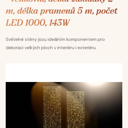
m, délka pramenů 5 m, počet
LED 1000, 143W
Světelné stěny jsou ideálním komponentem pro
dekoraci velkých ploch v interiéru i exteriéru.