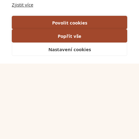
Zjistit více
Kontakty
Povolit cookies
Napsali o nás
Popřít vše
VOP
Nastavení cookies
Tmavé
GDPR & Cookies
Projekty EU
LinkedIn
Facebook
Instagram