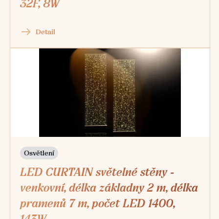
32F, 8W
Detail
Osvětlení
LED CURTAIN světelné stěny -
venkovní, délka základny 2 m, délka
pramenů 7 m, počet LED 1400,