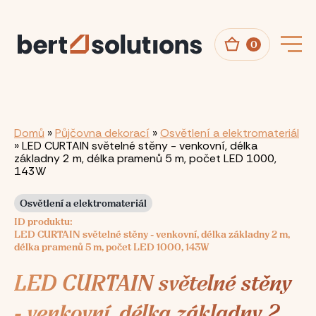
Přejít
k
hlavnímu
obsahu
0
Drobečková
Domů
Půjčovna dekorací
Osvětlení a elektromateriál
LED CURTAIN světelné stěny - venkovní, délka
navigace
základny 2 m, délka pramenů 5 m, počet LED 1000,
143W
Osvětlení a elektromateriál
ID produktu
LED CURTAIN světelné stěny - venkovní, délka základny 2 m,
délka pramenů 5 m, počet LED 1000, 143W
LED CURTAIN světelné stěny
- venkovní, délka základny 2