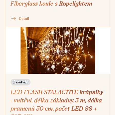
Fiberglass koule s Ropelightem
Detail
Osvětlení
LED FLASH STALACTITE krápníky
- vnitřní, délka základny 3 m, délka
pramenů 50 cm, počet LED 88 +