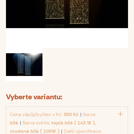
Vyberte variantu:
Cena zápůjčky/den v Kč:
950 Kč
|
Barva:
bílá
|
Barva světla:
teplá bílá ( 143 W ),
studená bílá ( 100W )
|
Další specifikace: