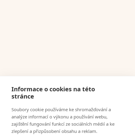
info@bertsolutions.cz
+420 602 390 780
Formulář
Služby
Informace o cookies na této
Reference
stránce
Projekty
Soubory cookie používáme ke shromažďování a
analýze informací o výkonu a používání webu,
Půjčovna dekorací
zajištění fungování funkcí ze sociálních médií a ke
zlepšení a přizpůsobení obsahu a reklam.