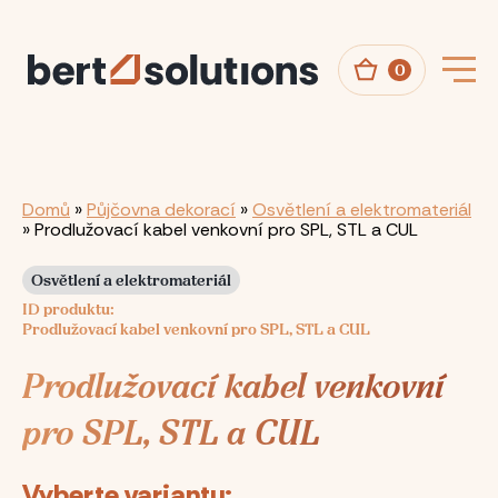
Přejít
k
hlavnímu
obsahu
0
Drobečková
Domů
Půjčovna dekorací
Osvětlení a elektromateriál
Prodlužovací kabel venkovní pro SPL, STL a CUL
navigace
Osvětlení a elektromateriál
ID produktu
Prodlužovací kabel venkovní pro SPL, STL a CUL
Prodlužovací kabel venkovní
pro SPL, STL a CUL
Vyberte variantu: