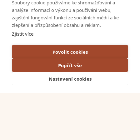
Soubory cookie používáme ke shromažďování a
analýze informací o výkonu a používání webu,
Kontakty
zajištění fungování funkcí ze sociálních médií a ke
zlepšení a přizpůsobení obsahu a reklam.
Napsali o nás
Zjistit více
VOP
Povolit cookies
GDPR & Cookies
Popřít vše
Projekty EU
Nastavení cookies
Tmavé
Sledujte nás
LinkedIn
Facebook
Instagram