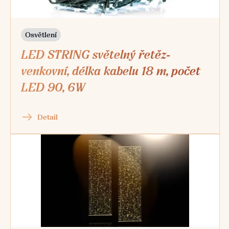
Osvětlení
LED STRING světelný řetěz-
venkovní, délka kabelu 18 m, počet
LED 90, 6W
Detail