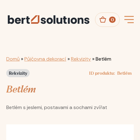
Přejít
k
hlavnímu
obsahu
0
Drobečková
Domů
Půjčovna dekorací
Rekvizity
Betlém
navigace
Rekvizity
ID produktu
Betlém
Betlém
Betlém s jeslemi, postavami a sochami zvířat