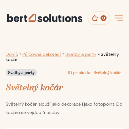
Přejít
k
hlavnímu
obsahu
0
Drobečková
Domů
Půjčovna dekorací
Svatby a party
Světelný
kočár
navigace
Svatby a party
ID produktu
Světelný kočár
Světelný kočár
Světelný kočár, slouží jako dekorace i jako fotopoint. Do
kočáru se vejdou 4 osoby.