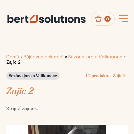
Přejít
k
hlavnímu
obsahu
0
Drobečková
Domů
Půjčovna dekorací
Sezóna jaro a Velikonoce
Zajíc 2
navigace
Sezóna jaro a Velikonoce
ID produktu
Zajíc 2
Zajíc 2
Stojící zajíček.