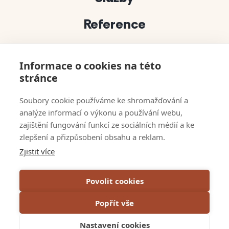
Reference
Projekty
Informace o cookies na této
Půjčovna dekorací
stránce
bert solutions
Soubory cookie používáme ke shromažďování a
analýze informací o výkonu a používání webu,
Kontakty
zajištění fungování funkcí ze sociálních médií a ke
zlepšení a přizpůsobení obsahu a reklam.
Napsali o nás
Zjistit více
VOP
Povolit cookies
GDPR & Cookies
Popřít vše
Projekty EU
Nastavení cookies