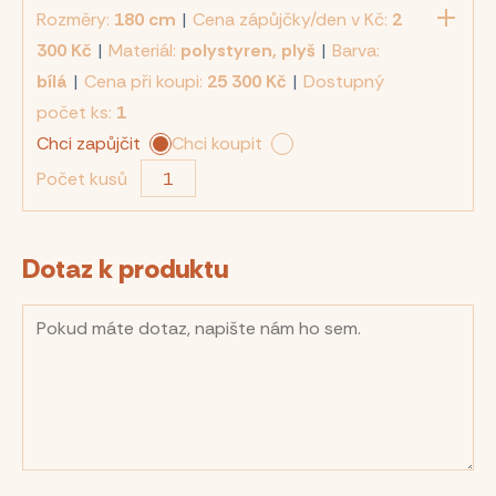
Rozměry:
180 cm
|
Cena zápůjčky/den v Kč:
2
300 Kč
|
Materiál:
polystyren, plyš
|
Barva:
bílá
|
Cena při koupi:
25 300 Kč
|
Dostupný
počet ks:
1
Chci zapůjčit
Chci koupit
Počet kusů
Dotaz k produktu