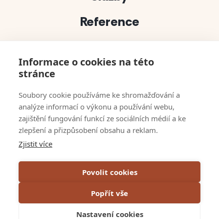
Reference
Projekty
Informace o cookies na této
Půjčovna dekorací
stránce
bert solutions
Soubory cookie používáme ke shromažďování a
analýze informací o výkonu a používání webu,
Kontakty
zajištění fungování funkcí ze sociálních médií a ke
zlepšení a přizpůsobení obsahu a reklam.
Napsali o nás
Zjistit více
VOP
Povolit cookies
GDPR & Cookies
Popřít vše
Projekty EU
Nastavení cookies