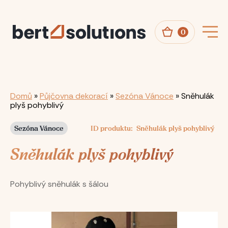
Přejít
k
hlavnímu
obsahu
0
Drobečková
Domů
Půjčovna dekorací
Sezóna Vánoce
Sněhulák
plyš pohyblivý
navigace
Sezóna Vánoce
ID produktu
Sněhulák plyš pohyblivý
Sněhulák plyš pohyblivý
Pohyblivý sněhulák s šálou