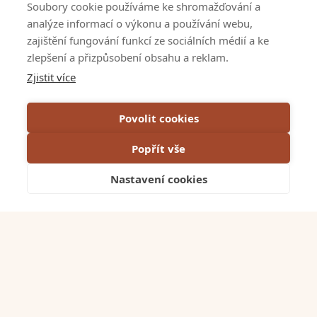
Soubory cookie používáme ke shromažďování a
analýze informací o výkonu a používání webu,
Kontakty
zajištění fungování funkcí ze sociálních médií a ke
zlepšení a přizpůsobení obsahu a reklam.
Napsali o nás
Zjistit více
VOP
Povolit cookies
GDPR & Cookies
Popřít vše
Projekty EU
Nastavení cookies
Tmavé
Sledujte nás
LinkedIn
Facebook
Instagram