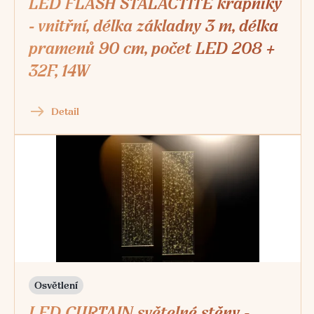
LED FLASH STALACTITE krápníky
- vnitřní, délka základny 3 m, délka
pramenů 90 cm, počet LED 208 +
32F, 14W
Detail
Osvětlení