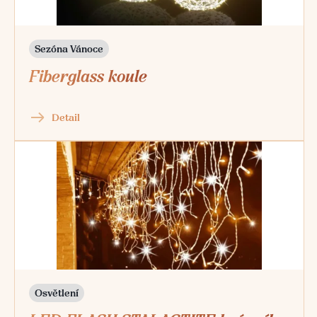
Sezóna Vánoce
Fiberglass koule
Detail
Osvětlení