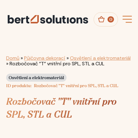
Přejít
k
hlavnímu
obsahu
0
Drobečková
Domů
Půjčovna dekorací
Osvětlení a elektromateriál
Rozbočovač "T" vnitřní pro SPL, STL a CUL
navigace
Osvětlení a elektromateriál
ID produktu
Rozbočovač "T" vnitřní pro SPL, STL a CUL
Rozbočovač "T" vnitřní pro
SPL, STL a CUL