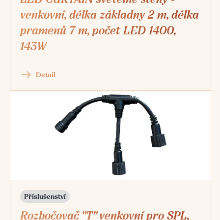
LED CURTAIN světelné stěny -
venkovní, délka základny 2 m, délka
pramenů 7 m, počet LED 1400,
143W
Detail
Příslušenství
Rozbočovač "T" venkovní pro SPL,