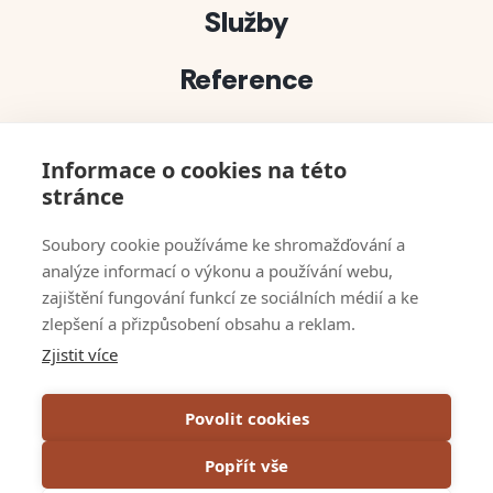
Služby
Reference
Projekty
Informace o cookies na této
Půjčovna dekorací
stránce
bert solutions
Soubory cookie používáme ke shromažďování a
analýze informací o výkonu a používání webu,
Kontakty
zajištění fungování funkcí ze sociálních médií a ke
zlepšení a přizpůsobení obsahu a reklam.
Napsali o nás
Zjistit více
VOP
Povolit cookies
GDPR & Cookies
Popřít vše