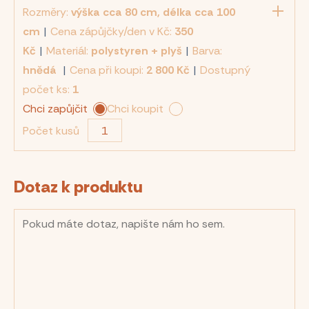
Rozměry:
výška cca 80 cm, délka cca 100
cm
|
Cena zápůjčky/den v Kč:
350
Kč
|
Materiál:
polystyren + plyš
|
Barva:
hnědá
|
Cena při koupi:
2 800 Kč
|
Dostupný
počet ks:
1
Chci zapůjčit
Chci koupit
Počet kusů
Dotaz k produktu