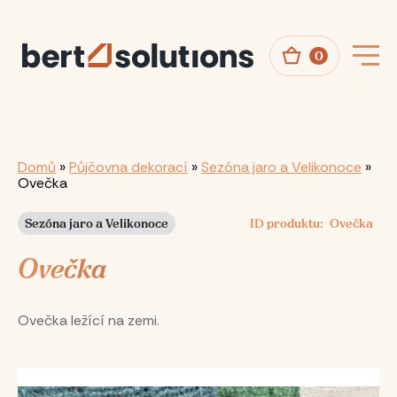
Přejít
k
hlavnímu
obsahu
0
Drobečková
Domů
Půjčovna dekorací
Sezóna jaro a Velikonoce
Ovečka
navigace
Sezóna jaro a Velikonoce
ID produktu
Ovečka
Ovečka
Ovečka ležící na zemi.