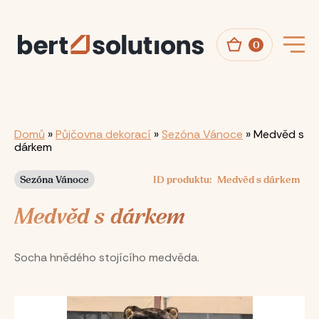
Přejít
k
hlavnímu
obsahu
0
Drobečková
Domů
Půjčovna dekorací
Sezóna Vánoce
Medvěd s
dárkem
navigace
Sezóna Vánoce
ID produktu
Medvěd s dárkem
Medvěd s dárkem
Socha hnědého stojícího medvěda.