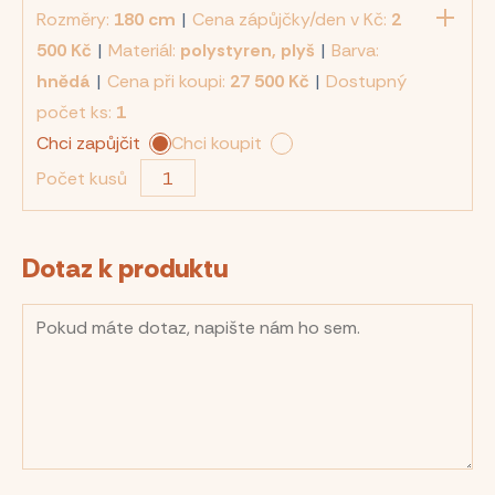
Rozměry:
180 cm
|
Cena zápůjčky/den v Kč:
2
500 Kč
|
Materiál:
polystyren, plyš
|
Barva:
hnědá
|
Cena při koupi:
27 500 Kč
|
Dostupný
počet ks:
1
Chci zapůjčit
Chci koupit
Počet kusů
Dotaz k produktu