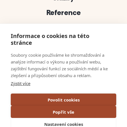
Reference
Projekty
Informace o cookies na této
Půjčovna dekorací
stránce
bert solutions
Soubory cookie používáme ke shromažďování a
analýze informací o výkonu a používání webu,
Kontakty
zajištění fungování funkcí ze sociálních médií a ke
zlepšení a přizpůsobení obsahu a reklam.
Napsali o nás
Zjistit více
VOP
Povolit cookies
GDPR & Cookies
Popřít vše
Projekty EU
Nastavení cookies